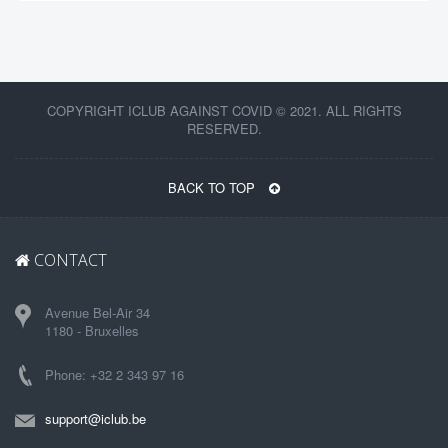
COPYRIGHT ICLUB AGAINST COVID © 2021. ALL RIGHTS
RESERVED.
BACK TO TOP
CONTACT
Avenue Bel-Air 34
1180 - Bruxelles
Phone: +32 2 343 97 16
support@iclub.be